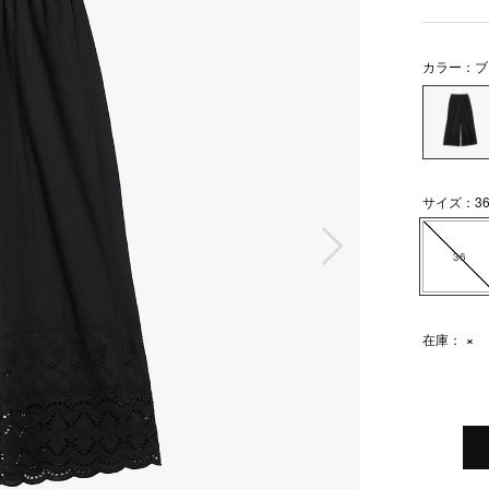
カラー：ブ
サイズ：3
次の画像
36
在庫：
×