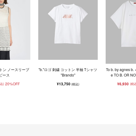
ットン ノースリーブ
"b."ロゴ 刺繍 コットン 半袖 Tシャツ
To b. by agnes b.
ピース
"Brando"
e TO B. OR NO
20%OFF
¥13,750
¥6,930
税込)
(税込
(税込)