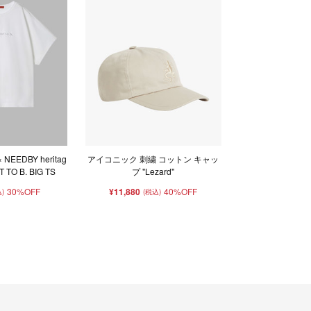
 × NEEDBY heritag
アイコニック 刺繍 コットン キャッ
T TO B. BIG TS
プ "Lezard"
30%OFF
¥11,880
40%OFF
)
(税込)