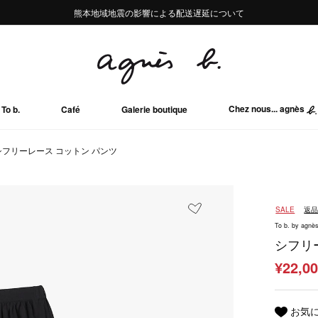
熊本地域地震の影響による配送遅延について
熊本地域地震の影響による配送遅延について
Summer Sale 2buy10%OFF!!
Summer Sale 2buy10%OFF!!
Chez nous... agnès
To b.
Café
Galerie boutique
シフリーレース コットン パンツ
SALE
返
To b. by agnès
シフリ
¥22,0
お気