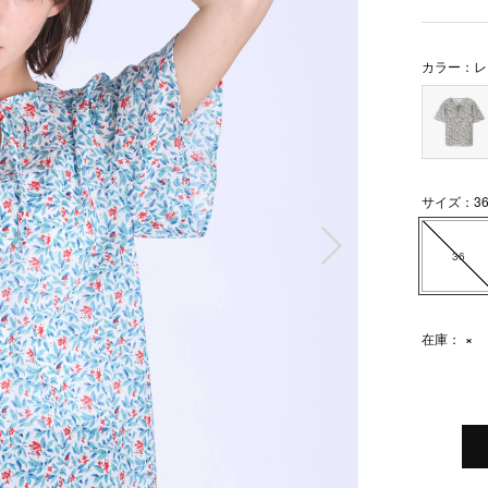
カラー：レ
サイズ：3
次の画像
36
在庫：
×