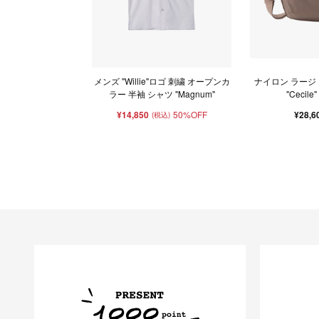
メンズ "Willie"ロゴ 刺繍 オープンカ
ナイロン ラージ
ラー 半袖 シャツ "Magnum"
"Cecile
¥14,850
50%OFF
¥28,6
(税込)