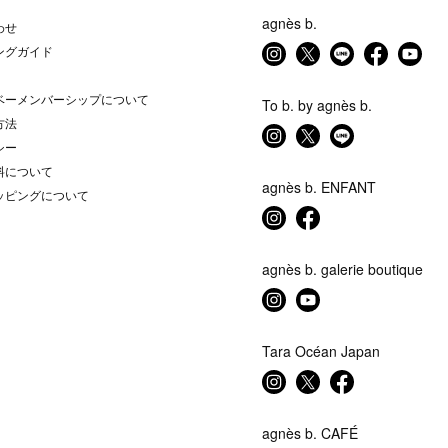
agnès b.
わせ
ングガイド
ベーメンバーシップについて
To b. by agnès b.
方法
シー
料について
agnès b. ENFANT
ッピングについて
agnès b. galerie boutique
Tara Océan Japan
agnès b. CAFÉ