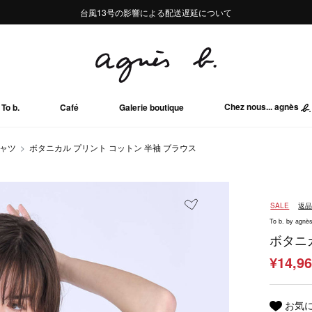
熊本地域地震の影響による配送遅延について
熊本地域地震の影響による配送遅延について
台風13号の影響による配送遅延について
Summer Sale 2buy10%OFF!!
Summer Sale 2buy10%OFF!!
Chez nous... agnès
To b.
Café
Galerie boutique
シャツ
ボタニカル プリント コットン 半袖 ブラウス
SALE
返
To b. by agnès
ボタニ
¥14,9
お気