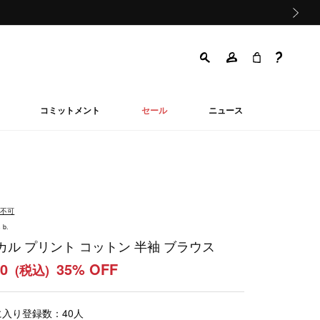
次の画像
コミットメント
セール
ニュース
品不可
 b.
カル プリント コットン 半袖 ブラウス
60
35% OFF
(税込)
に入り登録数：
40
人