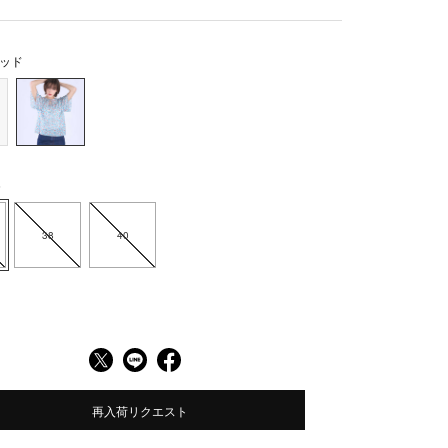
ッド
6
38
40
再入荷リクエスト