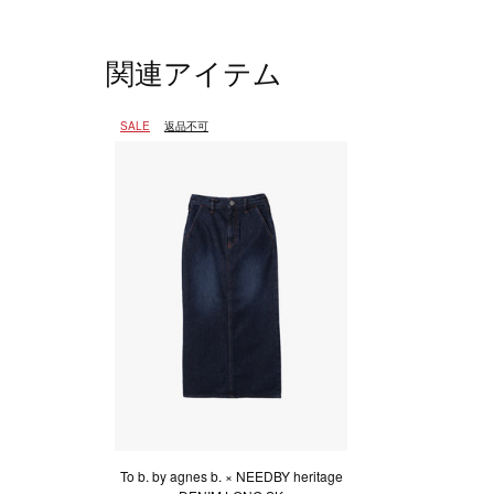
関連アイテム
SALE
返品不可
To b. by agnes b. × NEEDBY heritage