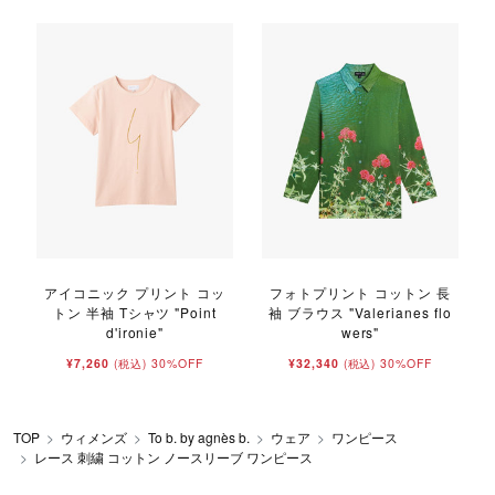
アイコニック プリント コッ
フォトプリント コットン 長
トン 半袖 Tシャツ "Point
袖 ブラウス "Valerianes flo
d'ironie"
wers"
¥7,260
30%OFF
¥32,340
30%OFF
(税込)
(税込)
TOP
ウィメンズ
To b. by agnès b.
ウェア
ワンピース
レース 刺繍 コットン ノースリーブ ワンピース