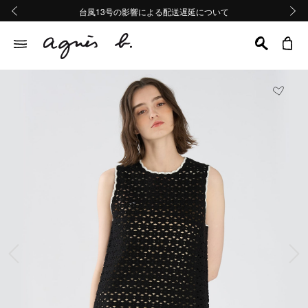
熊本地域地震の影響による配送遅延について
熊本地域地震の影響による配送遅延について
台風13号の影響による配送遅延について
Summer Sale 2buy10%OFF!!
Summer Sale 2buy10%OFF!!
前の画像
次の画
前の画像
次