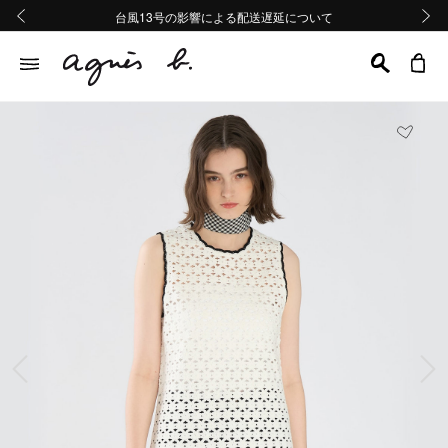
熊本地域地震の影響による配送遅延について
熊本地域地震の影響による配送遅延について
台風13号の影響による配送遅延について
Summer Sale 2buy10%OFF!!
Summer Sale 2buy10%OFF!!
前の画像
次の画
前の画像
次