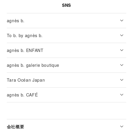
SNS
agnès b.
To b. by agnès b.
agnès b. ENFANT
agnès b. galerie boutique
Tara Océan Japan
agnès b. CAFÉ
会社概要