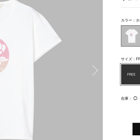
カラー：ホ
サイズ：FR
次の画像
FREE
在庫：
◯