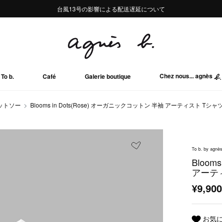
熊本地域地震の影響による配送遅延について
熊本地域地震の影響による配送遅延について
台風13号の影響による配送遅延について
Summer Sale 2buy10%OFF!!
Summer Sale 2buy10%OFF!!
Chez nous... agnès
To b.
Café
Galerie boutique
ットソー
Blooms in Dots(Rose) オーガニックコットン 半袖 アーティスト Tシャ
To b. by agnès
Bloom
アーテ
¥9,90
お気