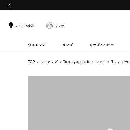
前の画像
ショップ検索
ラジオ
ウィメンズ
メンズ
キッズ＆ベビー
TOP
ウィメンズ
To b. by agnès b.
ウェア
Tシャツ/カ