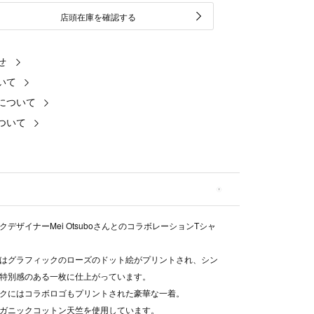
店頭在庫を確認する
せ
いて
について
ついて
クデザイナーMei OtsuboさんとのコラボレーションTシャ
はグラフィックのローズのドット絵がプリントされ、シン
特別感のある一枚に仕上がっています。
クにはコラボロゴもプリントされた豪華な一着。
ガニックコットン天竺を使用しています。