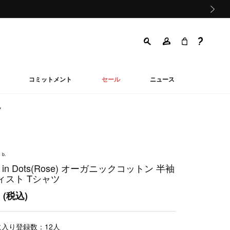
次の画像
コミットメント
セール
ニュース
ツ
 b.
s in Dots(Rose) オーガニックコットン 半袖
ィスト Tシャツ
0
(税込)
に入り登録数：
12
人