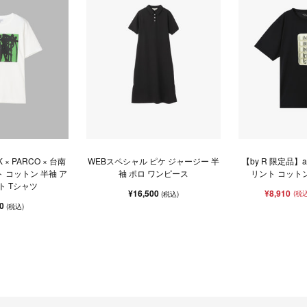
NK × PARCO × 台南
WEBスペシャル ピケ ジャージー 半
【by R 限定品】a
 コットン 半袖 ア
袖 ポロ ワンピース
リント コットン
ト Tシャツ
¥16,500
¥8,910
(税込
(税込)
00
(税込)