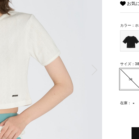
お気
カラー：ホ
サイズ：3
次の画像
38
在庫：
×