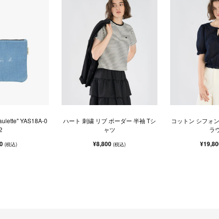
ette" YAS18A-0
ハート 刺繍 リブ ボーダー 半袖 Tシ
コットン シフォン
2
ャツ
ラ
30
¥8,800
¥19,8
(税込)
(税込)