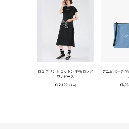
ロゴ プリント コットン 半袖 ロング
デニム ポーチ "Paul
ワンピース
¥12,100
¥6,9
(税込)