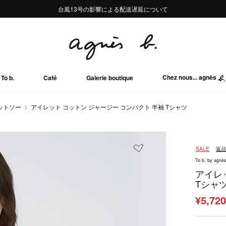
熊本地域地震の影響による配送遅延について
熊本地域地震の影響による配送遅延について
台風13号の影響による配送遅延について
Summer Sale 2buy10%OFF!!
Summer Sale 2buy10%OFF!!
Chez nous... agnès
To b.
Café
Galerie boutique
ットソー
アイレット コットン ジャージー コンパクト 半袖 Tシャツ
SALE
返
To b. by agnès
アイレ
Tシャ
¥5,72