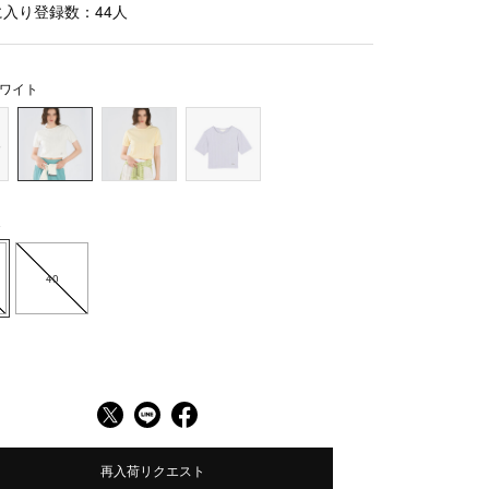
に入り登録数：
44
人
ワイト
8
40
再入荷リクエスト