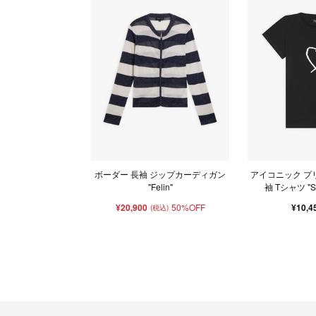
ボーダー 長袖 ジップカーディガン
アイコニック プ
"Felin"
袖 Tシャツ "Sar
¥20,900
50%OFF
¥10,4
(税込)