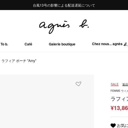
熊本地域地震の影響による配送遅延について
熊本地域地震の影響による配送遅延について
台風13号の影響による配送遅延について
Summer Sale 2buy10%OFF!!
Summer Sale 2buy10%OFF!!
Chez nous... agnès
To b.
Café
Galerie boutique
ラフィア ポーチ "Amy"
SALE
返
FEMME ウィ
ラフィア
¥13,8
お気