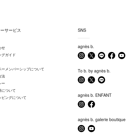
マーサービス
SNS
agnès b.
わせ
ングガイド
ベーメンバーシップについて
To b. by agnès b.
方法
シー
料について
agnès b. ENFANT
ッピングについて
agnès b. galerie boutique