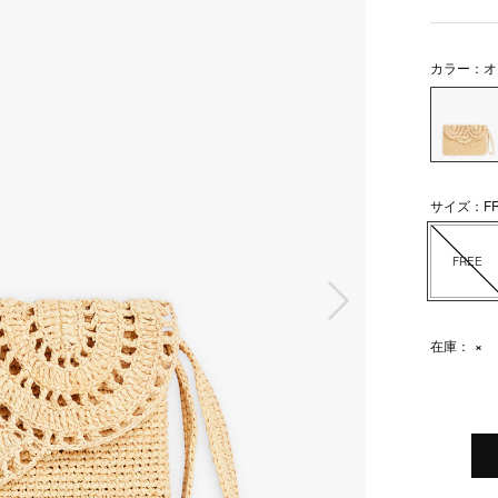
カラー：オ
サイズ：FR
FREE
次の画像
在庫：
×