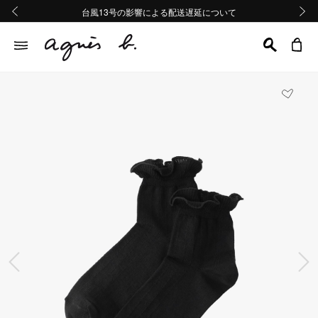
熊本地域地震の影響による配送遅延について
熊本地域地震の影響による配送遅延について
台風13号の影響による配送遅延について
Summer Sale 2buy10%OFF!!
Summer Sale 2buy10%OFF!!
前の画像
次の画
前の画像
次