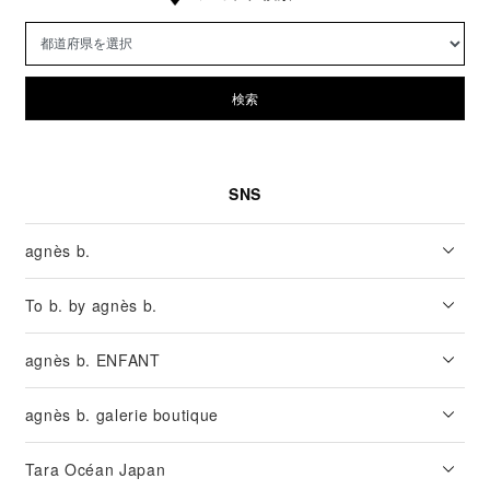
検索
SNS
agnès b.
To b. by agnès b.
agnès b. ENFANT
agnès b. galerie boutique
Tara Océan Japan