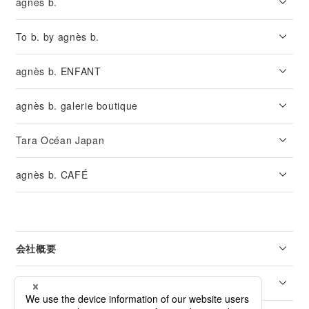
agnès b.
To b. by agnès b.
agnès b. ENFANT
agnès b. galerie boutique
Tara Océan Japan
agnès b. CAFÉ
会社概要
リーガル