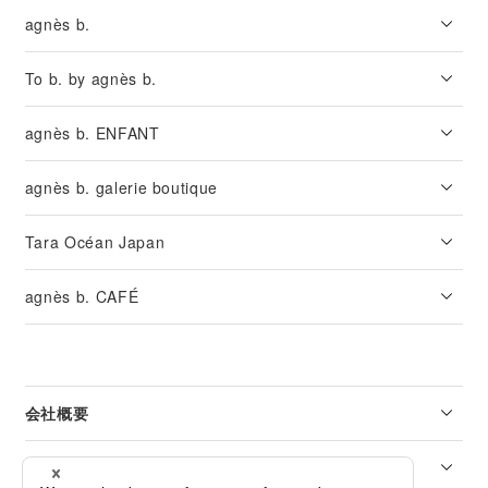
agnès b.
To b. by agnès b.
agnès b. ENFANT
agnès b. galerie boutique
Tara Océan Japan
agnès b. CAFÉ
会社概要
リーガル