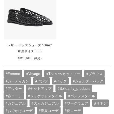
レザー バレエシューズ "Giny"
着用サイズ：38
¥39,600
(税込)
#Femme
#Voyage
#Tシャツ/カットソー
#ブラウス
#カーディガン
#パンツ
#バッグ
#ショルダーバッグ
#アウター
#セットアップ
#Solidarity_products
#春コーデ
#ジャケットスタイル
#パンツスタイル
#カジュアル
#大人カジュアル
#ワークウェア
#リネン
#おでかけコーデ
#春夏コーデ
#夏コーデ