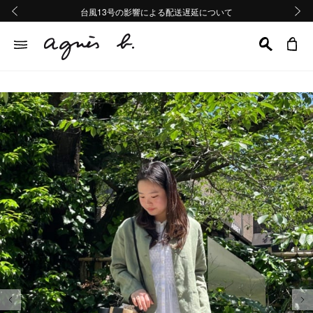
熊本地域地震の影響による配送遅延について
熊本地域地震の影響による配送遅延について
台風13号の影響による配送遅延について
Summer Sale 2buy10%OFF!!
Summer Sale 2buy10%OFF!!
前の画像
次の画
前の画像
次