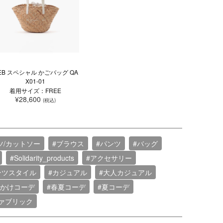
EB スペシャル かごバッグ QA
X01-01
着用サイズ：FREE
¥28,600
(税込)
ツ/カットソー
#ブラウス
#パンツ
#バッグ
#Solidarity_products
#アクセサリー
ンツスタイル
#カジュアル
#大人カジュアル
でかけコーデ
#春夏コーデ
#夏コーデ
ァブリック