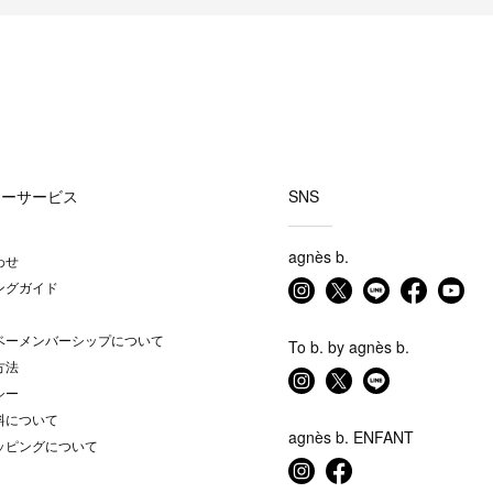
マーサービス
SNS
agnès b.
わせ
ングガイド
ベーメンバーシップについて
To b. by agnès b.
方法
シー
料について
agnès b. ENFANT
ッピングについて