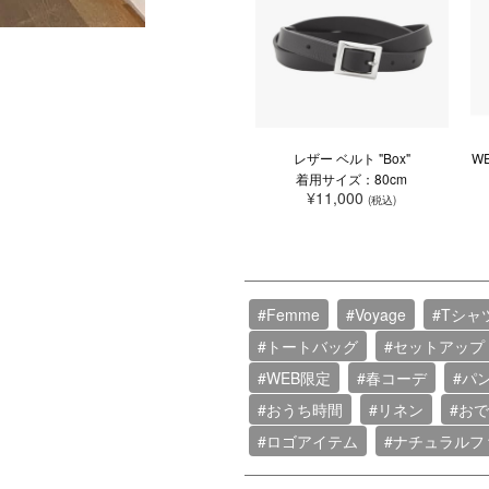
レザー ベルト "Box"
W
着用サイズ：80cm
¥11,000
(税込)
#Femme
#Voyage
#Tシャ
#トートバッグ
#セットアップ
#WEB限定
#春コーデ
#パ
#おうち時間
#リネン
#お
#ロゴアイテム
#ナチュラルフ