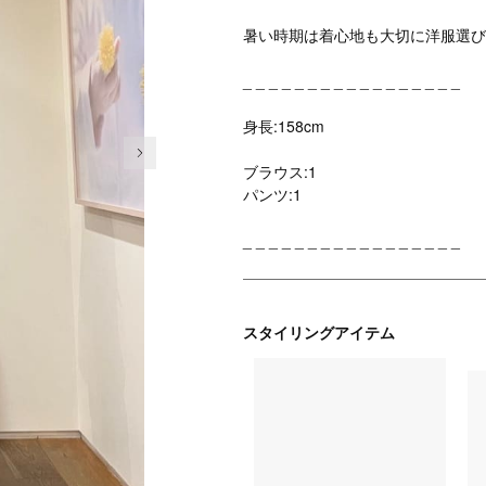
暑い時期は着心地も大切に洋服選び
_ _ _ _ _ _ _ _ _ _ _ _ _ _ _ _ _
身長:158cm
次の画像
ブラウス:1
パンツ:1
_ _ _ _ _ _ _ _ _ _ _ _ _ _ _ _ _
スタイリングアイテム