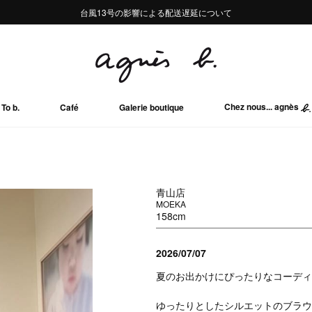
熊本地域地震の影響による配送遅延について
熊本地域地震の影響による配送遅延について
台風13号の影響による配送遅延について
Summer Sale 2buy10%OFF!!
Summer Sale 2buy10%OFF!!
Chez nous... agnès
To b.
Café
Galerie boutique
青山店
MOEKA
158cm
2026/07/07
夏のお出かけにぴったりなコーディ
ゆったりとしたシルエットのブラウ