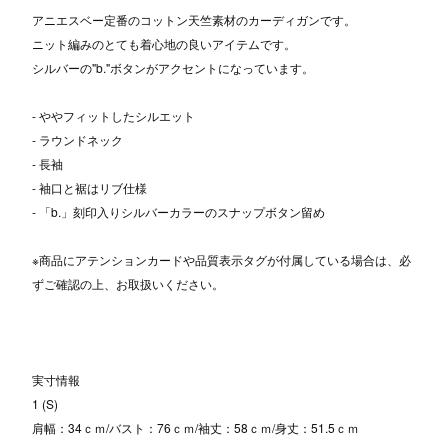
アニエスベー定番のコットン天竺素材のカーディガンです。
ニット編みのとても着心地の良いアイテムです。
シルバーの"b."ボタンがアクセントになっています。
- ややフィットしたシルエット
- ラウンドネック
- 長袖
- 袖口と裾はリブ仕様
- 「b.」刻印入りシルバーカラーのスナップボタン留め
※商品にアテンションカードや品質表示タグが付属している場合は、必
ずご確認の上、お取扱いください。
実寸情報
1 (S)
肩幅：34ｃｍ/バスト：76ｃｍ/袖丈：58ｃｍ/身丈：51.5ｃｍ