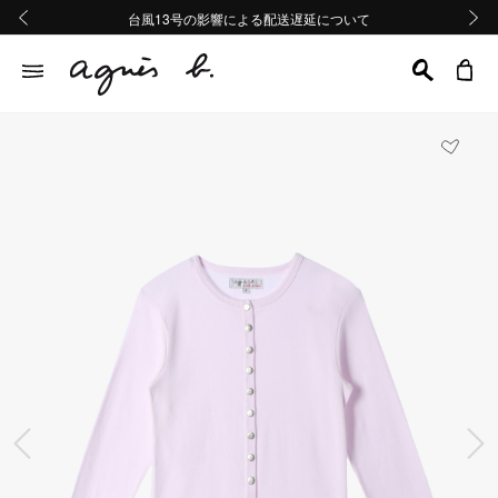
熊本地域地震の影響による配送遅延について
熊本地域地震の影響による配送遅延について
台風13号の影響による配送遅延について
Summer Sale 2buy10%OFF!!
Summer Sale 2buy10%OFF!!
前の画像
次の画
前の画像
次