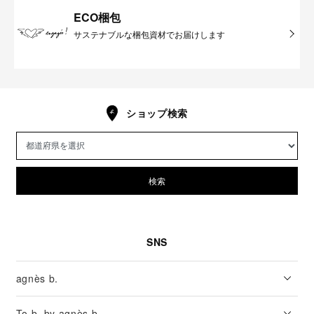
ECO梱包
サステナブルな梱包資材でお届けします
ショップ検索
検索
SNS
agnès b.
To b. by agnès b.