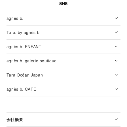
SNS
agnès b.
To b. by agnès b.
agnès b. ENFANT
agnès b. galerie boutique
Tara Océan Japan
agnès b. CAFÉ
会社概要