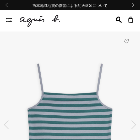
熊本地域地震の影響による配送遅延について
熊本地域地震の影響による配送遅延について
Summer Sale 2buy10%OFF!!
Summer Sale 2buy10%OFF!!
前の画像
次の画
前の画像
次