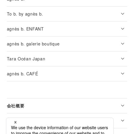
To b. by agnès b.
agnès b. ENFANT
agnès b. galerie boutique
Tara Océan Japan
agnès b. CAFÉ
会社概要
リーガル