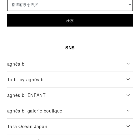
検索
SNS
agnès b.
To b. by agnès b.
agnès b. ENFANT
agnès b. galerie boutique
Tara Océan Japan