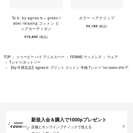
To b. by agnes b.× green l
カラー ヘアクリップ
abel relaxing コットン ビ
¥4,180
(税込)
ッグカーディガン
¥19,800
(税込)
TOP
トゥービー バイ アニエスベー
FEMME ウィメンズ
ウェア
Tシャツ/カットソー
【by R 限定品】agnes b. プリント コットン 半袖 Tシャツ "un coeur d'or !!"
新規入会＆購入で1000pプレゼント
店舗とオンラインブティックで使える
ポイントサービス