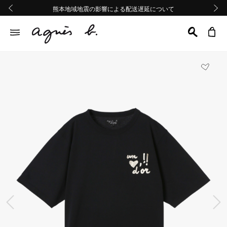
熊本地域地震の影響による配送遅延について
熊本地域地震の影響による配送遅延について
Summer Sale 2buy10%OFF!!
Summer Sale 2buy10%OFF!!
前の画像
次の画
前の画像
次