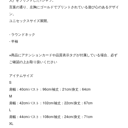
言葉の通り、左胸にゴールドでプリントされている遊び心のあるデザイ
ン。
ユニセックスサイズ展開。
- ラウンドネック
- 半袖
※商品にアテンションカードや品質表示タグが付属している場合、必ず
ご確認の上お取り扱いください
アイテムサイズ
S
肩幅：40cm/バスト：96cm/袖丈：21cm/身丈：64cm
M
肩幅：42cm/バスト：102cm/袖丈：22cm/身丈：67cm
L
肩幅：44cm/バスト：108cm/袖丈：24cm/身丈：71cm
XL