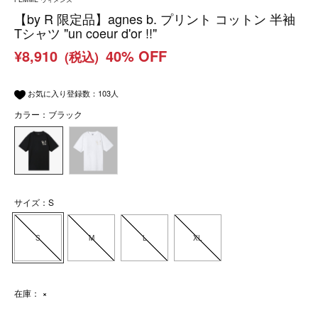
【by R 限定品】agnes b. プリント コットン 半袖
Tシャツ "un coeur d'or !!"
¥8,910
40% OFF
(税込)
お気に入り登録数：
103
人
カラー：ブラック
サイズ：S
S
M
L
XL
在庫：
×