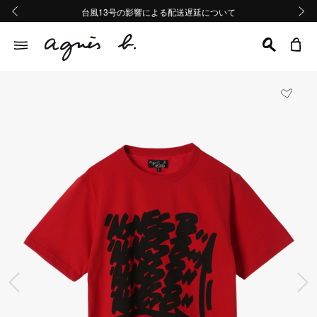
熊本地域地震の影響による配送遅延について
熊本地域地震の影響による配送遅延について
台風13号の影響による配送遅延について
Summer Sale 2buy10%OFF!!
Summer Sale 2buy10%OFF!!
前の画像
次の画
前の画像
次