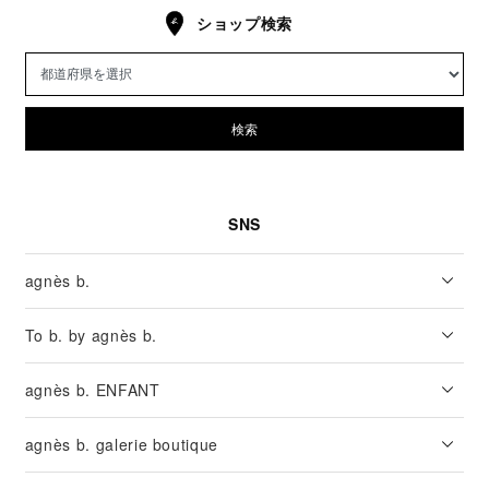
ショップ検索
検索
SNS
agnès b.
To b. by agnès b.
agnès b. ENFANT
agnès b. galerie boutique