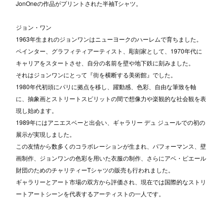
JonOneの作品がプリントされた半袖Tシャツ。
ジョン・ワン
1963年生まれのジョンワンはニューヨークのハーレムで育ちました。
ペインター、グラフィティアーティスト、彫刻家として、1970年代に
キャリアをスタートさせ、自分の名前を壁や地下鉄に刻みました。
それはジョンワンにとって『街を横断する美術館』でした。
1980年代初頭にパリに拠点を移し、躍動感、色彩、自由な筆致を軸
に、抽象画とストリートスピリットの間で想像力や楽観的な社会観を表
現し始めます。
1989年にはアニエスベーと出会い、ギャラリー デュ ジュールでの初の
展示が実現しました。
この友情から数多くのコラボレーションが生まれ、パフォーマンス、壁
画制作、ジョンワンの色彩を用いた衣服の制作、さらにアベ・ピエール
財団のためのチャリティーTシャツの販売も行われました。
ギャラリーとアート市場の双方から評価され、現在では国際的なストリ
ートアートシーンを代表するアーティストの一人です。