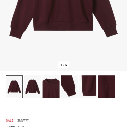
1
/ 6
SALE
返品不可
HOMME メンズ