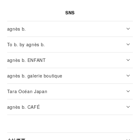
SNS
agnès b.
To b. by agnès b.
agnès b. ENFANT
agnès b. galerie boutique
Tara Océan Japan
agnès b. CAFÉ