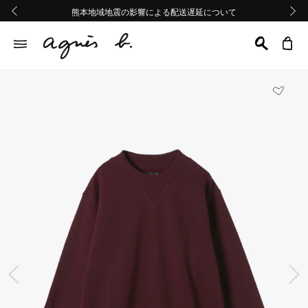
熊本地域地震の影響による配送遅延について
熊本地域地震の影響による配送遅延について
Summer Sale 2buy10%OFF!!
Summer Sale 2buy10%OFF!!
前の画像
次の画
前の画像
次