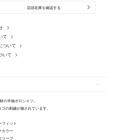
店頭在庫を確認する
せ
いて
について
ついて
材の半袖ポロシャツ。
."ロゴの刺繍が施されています。
ラーフィット
ックカラー
トスリーブ