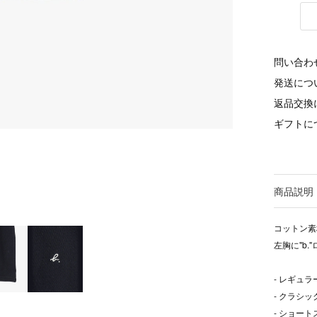
問い合わ
発送につ
返品交換
ギフトに
商品説明
コットン素
左胸に"b
- レギュ
- クラシ
- ショー