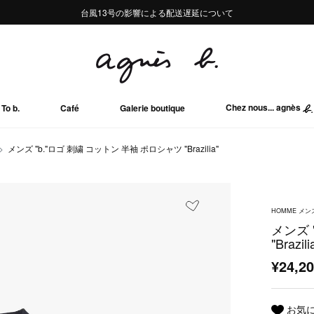
熊本地域地震の影響による配送遅延について
熊本地域地震の影響による配送遅延について
台風13号の影響による配送遅延について
Summer Sale 2buy10%OFF!!
Summer Sale 2buy10%OFF!!
Chez nous... agnès
To b.
Café
Galerie boutique
メンズ "b."ロゴ 刺繍 コットン 半袖 ポロシャツ "Brazilia"
HOMME メン
メンズ 
"Brazili
¥24,2
お気