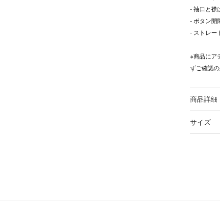
- 袖口と
- ボタン開
- ストレー
※商品にア
ずご確認の
商品詳細
サイズ