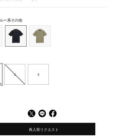
ルー系その他
2
3
再入荷リクエスト