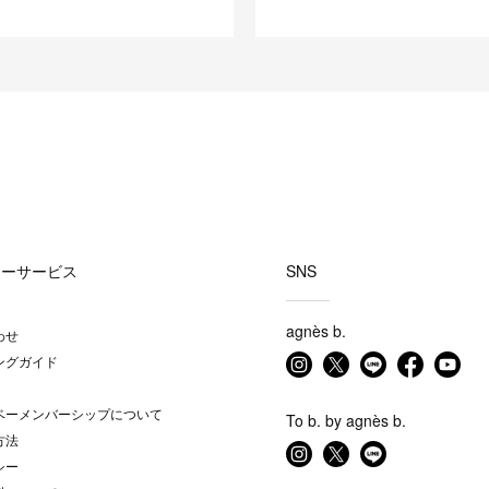
マーサービス
SNS
agnès b.
わせ
ングガイド
ベーメンバーシップについて
To b. by agnès b.
方法
シー