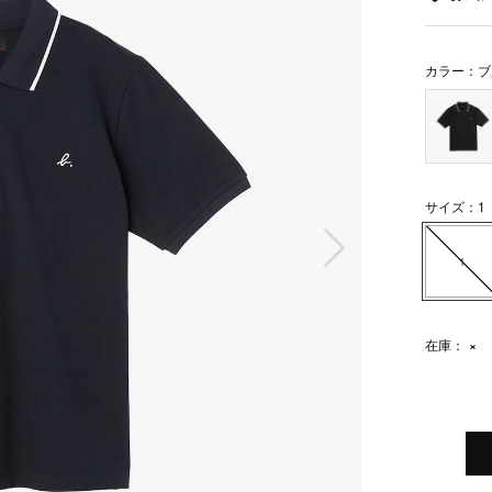
カラー：ブ
サイズ：1
次の画像
1
在庫：
×