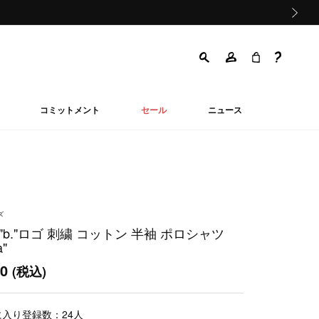
次の画像
コミットメント
セール
ニュース
ズ
"b."ロゴ 刺繍 コットン 半袖 ポロシャツ
a"
00
(税込)
に入り登録数：
24
人