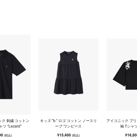
ック 刺繍 コットン
キッズ "b." ロゴ コットン ノースリ
アイコニック プリ
 "Lezard"
ーブ ワンピース
袖 Tシャツ 
00
¥15,400
¥16,5
(税込)
(税込)