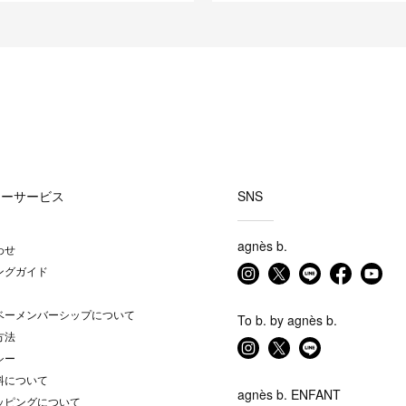
マーサービス
SNS
agnès b.
わせ
ングガイド
ベーメンバーシップについて
To b. by agnès b.
方法
シー
料について
agnès b. ENFANT
ッピングについて