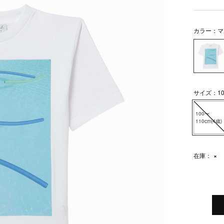
カラー：マ
サイズ：100
100〜
110cm(4歳)
在庫：
×