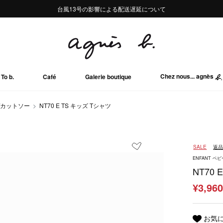
熊本地域地震の影響による配送遅延について
熊本地域地震の影響による配送遅延について
台風13号の影響による配送遅延について
Summer Sale 2buy10%OFF!!
Summer Sale 2buy10%OFF!!
Chez nous... agnès
To b.
Café
Galerie boutique
/カットソー
NT70 E TS キッズ Tシャツ
SALE
返
ENFANT ベビ
NT70 
¥3,96
お気