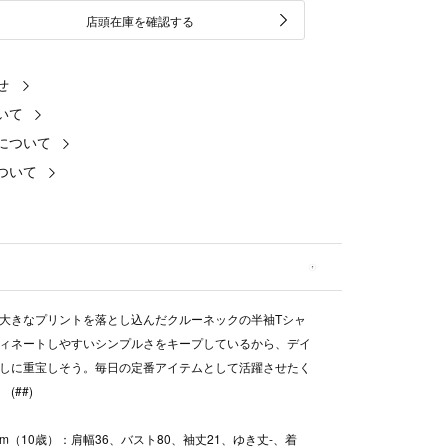
店頭在庫を確認する
せ
いて
について
ついて
大きなプリントを落とし込んだクルーネックの半袖Tシャ
ィネートしやすいシンプルさをキープしているから、デイ
しに重宝しそう。毎日の定番アイテムとして活躍させたく
(##)
0cm（10歳）：肩幅36、バスト80、袖丈21、ゆき丈-、着