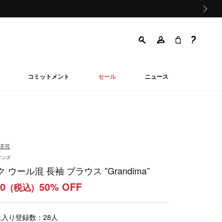
次の画像
コミットメント
セール
ニュース
品不可
メンズ
 ウール混 長袖 ブラウス ”Grandima”
50
50% OFF
(税込)
に入り登録数：
28
人