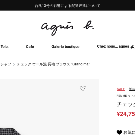
熊本地域地震の影響による配送遅延について
熊本地域地震の影響による配送遅延について
台風13号の影響による配送遅延について
Summer Sale 2buy10%OFF!!
Summer Sale 2buy10%OFF!!
Chez nous... agnès
To b.
Café
Galerie boutique
/シャツ
チェック ウール混 長袖 ブラウス ”Grandima”
SALE
返
FEMME ウィ
チェック
¥24,7
お気