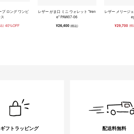
ーブ ロング ワンピ
レザー がま口 ミニ ウォレット "Iren
レザー メリージェー
ース
e" PAW07-06
e
40%OFF
¥26,400
¥29,700
税込)
(税
(税込)
ギフトラッピング
配送料無料