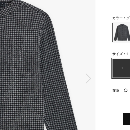
カラー：グ
サイズ：1
1
次の画像
在庫：
◯