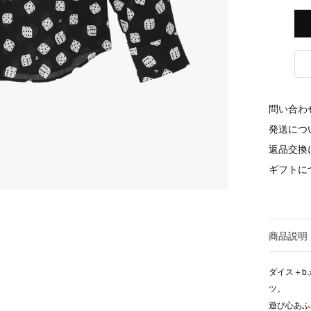
問い合わ
発送につ
返品交換
ギフトに
商品説明
ダイス＋b
ツ。
遊び心あふ