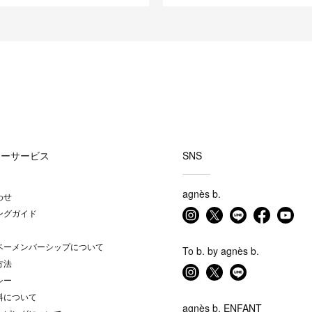
マーサービス
SNS
agnès b.
わせ
ングガイド
ベーメンバーシップについて
To b. by agnès b.
方法
シー
料について
agnès b. ENFANT