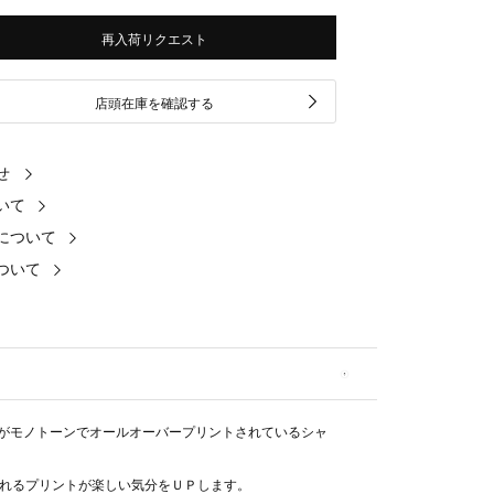
再入荷リクエスト
店頭在庫を確認する
せ
いて
について
ついて
.がモノトーンでオールオーバープリントされているシャ
れるプリントが楽しい気分をＵＰします。