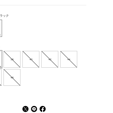
ラック
6
38
40
42
44
48