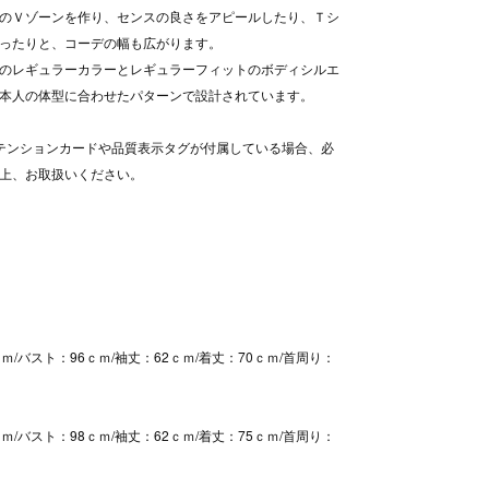
のＶゾーンを作り、センスの良さをアピールしたり、Ｔシ
ったりと、コーデの幅も広がります。
のレギュラーカラーとレギュラーフィットのボディシルエ
本人の体型に合わせたパターンで設計されています。
テンションカードや品質表示タグが付属している場合、必
上、お取扱いください。
ｍ/バスト：96ｃｍ/袖丈：62ｃｍ/着丈：70ｃｍ/首周り：
ｍ/バスト：98ｃｍ/袖丈：62ｃｍ/着丈：75ｃｍ/首周り：