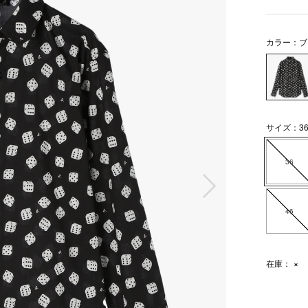
カラー：ブ
サイズ：3
36
次の画像
46
在庫：
×