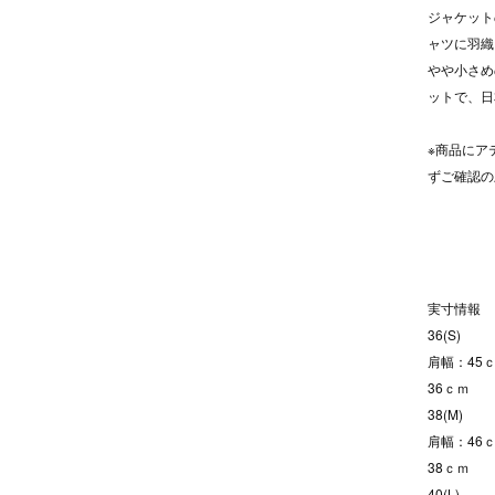
ジャケット
ャツに羽織
やや小さめ
ットで、日
※商品にア
ずご確認の
実寸情報
36(S)
肩幅：45ｃ
36ｃｍ
38(M)
肩幅：46ｃ
38ｃｍ
40(L)