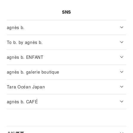
SNS
agnès b.
To b. by agnès b.
agnès b. ENFANT
agnès b. galerie boutique
Tara Océan Japan
agnès b. CAFÉ