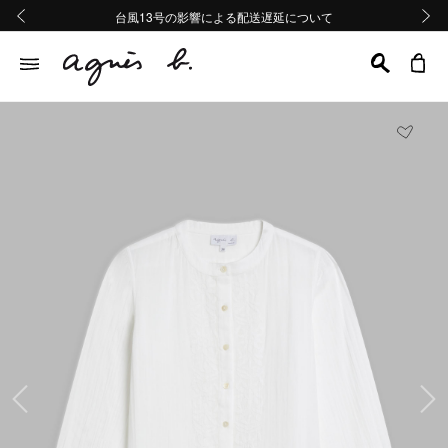
熊本地域地震の影響による配送遅延について
熊本地域地震の影響による配送遅延について
台風13号の影響による配送遅延について
Summer Sale 2buy10%OFF!!
Summer Sale 2buy10%OFF!!
前の画像
次の画
前の画像
次