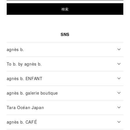
検索
SNS
agnès b.
To b. by agnès b.
agnès b. ENFANT
agnès b. galerie boutique
Tara Océan Japan
agnès b. CAFÉ