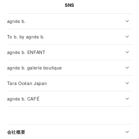
SNS
agnès b.
To b. by agnès b.
agnès b. ENFANT
agnès b. galerie boutique
Tara Océan Japan
agnès b. CAFÉ
会社概要