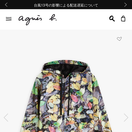
熊本地域地震の影響による配送遅延について
熊本地域地震の影響による配送遅延について
台風13号の影響による配送遅延について
Summer Sale 2buy10%OFF!!
Summer Sale 2buy10%OFF!!
前の画像
次の画
前の画像
次