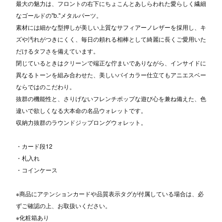
最大の魅力は、フロントの右下にちょこんとあしらわれた愛らしく繊細
なゴールドの"b."メタルパーツ。
素材には細かな型押しが美しい上質なサフィアーノレザーを採用し、キ
ズや汚れがつきにくく、毎日の頼れる相棒として綺麗に長くご愛用いた
だけるタフさを備えています。
閉じているときはクリーンで端正な佇まいでありながら、インサイドに
異なるトーンを組み合わせた、美しいバイカラー仕立てもアニエスベー
ならではのこだわり。
抜群の機能性と、さりげないフレンチポップな遊び心を兼ね備えた、色
違いで欲しくなる大本命の名品ウォレットです。
収納力抜群のラウンドジップロングウォレット。
・カード段12
・札入れ
・コインケース
※商品にアテンションカードや品質表示タグが付属している場合は、必
ずご確認の上、お取扱いください。
※化粧箱あり