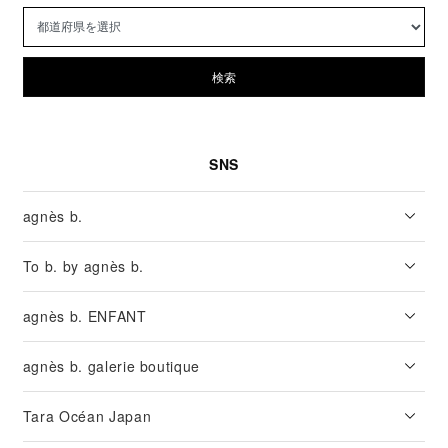
検索
SNS
agnès b.
To b. by agnès b.
agnès b. ENFANT
agnès b. galerie boutique
Tara Océan Japan