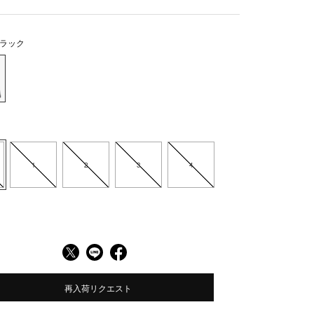
ラック
1
2
3
4
再入荷リクエスト