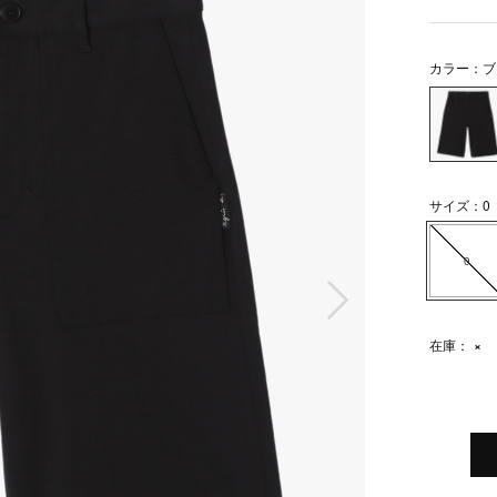
カラー：ブ
サイズ：0
0
次の画像
在庫：
×