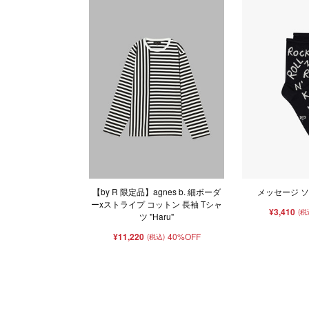
【by R 限定品】agnes b. 細ボーダ
メッセージ ソッ
ーxストライプ コットン 長袖 Tシャ
¥3,410
(税
ツ "Haru"
¥11,220
40%OFF
(税込)