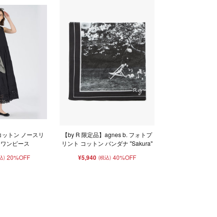
コットン ノースリ
【by R 限定品】agnes b. フォトプ
 ワンピース
リント コットン バンダナ "Sakura"
20%OFF
¥5,940
40%OFF
込)
(税込)