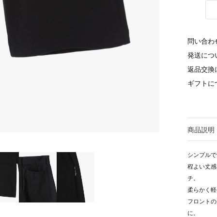
問い合わ
発送につ
返品交換
ギフトに
商品説明
シンプルで
程よい丈感
チ。
柔らかく軽
フロントの
に。