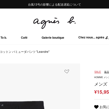
熊本地域地震の影響による配送遅延について
熊本地域地震の影響による配送遅延について
台風13号の影響による配送遅延について
Summer Sale 2buy10%OFF!!
Summer Sale 2buy10%OFF!!
Chez nous... agnès
To b.
Café
Galerie boutique
コットン バミューダパンツ "Leandre"
SALE
返
HOMME メン
メンズ 
¥15,9
お気