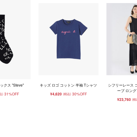
クス "Steve"
キッズ ロゴ コットン 半袖 Tシャツ
シフリーレース 
ーブ ロング
31%OFF
¥4,620
30%OFF
込)
(税込)
¥23,760
(税