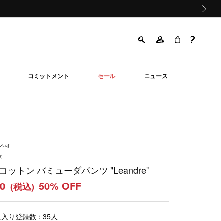
次の画像
コミットメント
セール
ニュース
品不可
ズ
コットン バミューダパンツ "Leandre"
50
50% OFF
(税込)
に入り登録数：
35
人