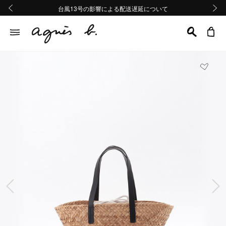
熊本地域地震の影響による配送遅延について
熊本地域地震の影響による配送遅延について
台風13号の影響による配送遅延について
Summer Sale 2buy10%OFF!!
Summer Sale 2buy10%OFF!!
前の画像
次の画
前の画像
次