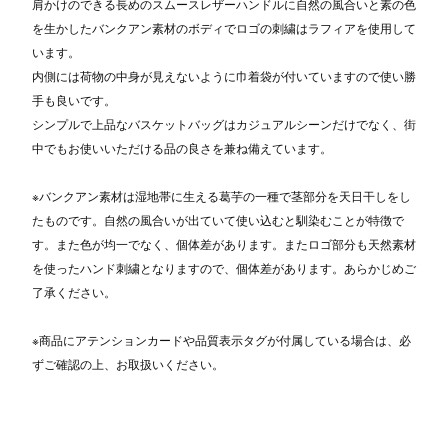
肩かけのできる長めのスムースレザーハンドルに自然の風合いと素の色
を生かしたバンクアン素材のボディでロゴの刺繍はラフィアを使用して
います。
内側には荷物の中身が見えないように巾着袋が付いていますので使い勝
手も良いです。
シンプルで上品なバスケットバッグはカジュアルシーンだけでなく、街
中でもお使いいただける品の良さを兼ね備えています。
※バンクアン素材は湿地帯に生える葛芋の一種で茎部分を天日干しをし
たものです。自然の風合いが出ていて使い込むと馴染むことが特徴で
す。また色が均一でなく、個体差があります。またロゴ部分も天然素材
を使ったハンド刺繍となりますので、個体差があります。あらかじめご
了承ください。
※商品にアテンションカードや品質表示タグが付属している場合は、必
ずご確認の上、お取扱いください。