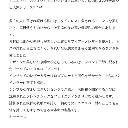
る人気シリーズ"Erika"
多くの人に選ばれ続ける理由は、タイムレスに愛されるミニマルな美し
さと、毎日使うものだからこそ妥協のない高い機能性の融合にありま
す。
素材には細かな型押しが美しい上質なサフィアーノレザーを使用し、キ
ズや汚れが目立ちにくく、きれいな状態のまま長く愛用できるタフさを
備えました。
デザインの美しい引き締め役となっているのは、フロント下部に配され
たゴールドのメタルロゴプレート。
インサイドのレザーカラーはロゴプレートと同色を効かせた、上品なバ
イカラー仕立てを採用。
シンプルな佇まいにさりげないクラス感と、お財布を開閉するたびに、
洗練されたフレンチシックなフェミニティをさりげなく覗かせます。
計算された抜群の収納力を誇り、初めてのアニエスベー財布としても自
信を持っておすすめできる大本命の名品です。
キーケース。