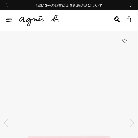
熊本地域地震の影響による配送遅延について
熊本地域地震の影響による配送遅延について
台風13号の影響による配送遅延について
Summer Sale 2buy10%OFF!!
Summer Sale 2buy10%OFF!!
前の画像
次の画
前の画像
次