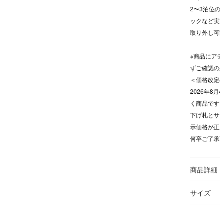
2〜3泊位
ックなど実
取り外し可
※商品にア
ずご確認の
＜価格改定
2026年
く商品です
下げ札とサ
示価格が正
何卒ご了承
商品詳細
サイズ