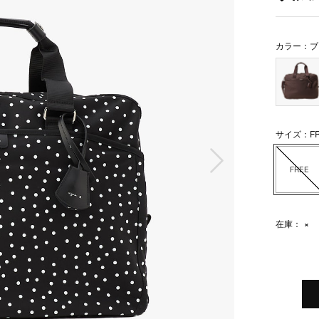
カラー：ブ
サイズ：FR
次の画像
FREE
在庫：
×