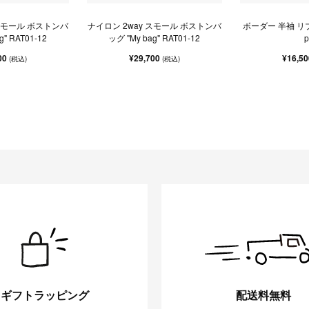
 スモール ボストンバ
ナイロン 2way スモール ボストンバ
ボーダー 半袖 リブ 
g" RAT01-12
ッグ "My bag" RAT01-12
p
00
¥29,700
¥16,5
(税込)
(税込)
ギフトラッピング
配送料無料