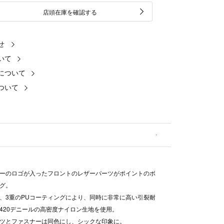
店頭在庫を確認する
せ
いて
について
ついて
ーのロゴが入ったフロントのレザーパーツがポイントのボ
グ。
、3重のPUコーティングにより、同時に非常に高い引裂耐
420デニールの高密度ナイロン生地を使用。
ツとファスナーは同色にし、シックな印象に。