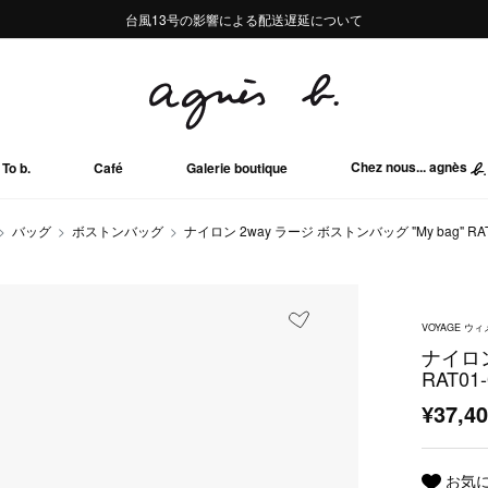
熊本地域地震の影響による配送遅延について
熊本地域地震の影響による配送遅延について
台風13号の影響による配送遅延について
Summer Sale 2buy10%OFF!!
Summer Sale 2buy10%OFF!!
Chez nous... agnès
To b.
Café
Galerie boutique
バッグ
ボストンバッグ
ナイロン 2way ラージ ボストンバッグ "My bag" RAT
VOYAGE 
ナイロン
RAT01-
¥37,4
お気