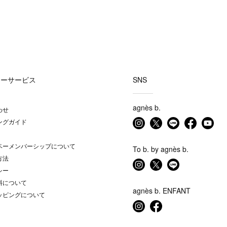
マーサービス
SNS
agnès b.
わせ
ングガイド
ベーメンバーシップについて
To b. by agnès b.
方法
シー
料について
agnès b. ENFANT
ッピングについて