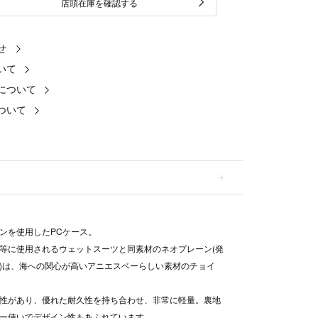
店頭在庫を確認する
せ
いて
について
ついて
ンを使用したPCケース。
等に使用されるウェットスーツと同素材のネオプレーン(発
)は、海への関心が高いアニエスベーらしい素材のチョイ
性があり、優れた耐久性を持ち合わせ、非常に軽量。裏地
ー使いでデザイン性もあふれています。