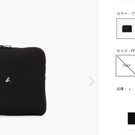
カラー：ブ
サイズ：FR
FREE
次の画像
在庫：
×