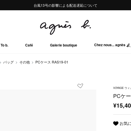
熊本地域地震の影響による配送遅延について
熊本地域地震の影響による配送遅延について
台風13号の影響による配送遅延について
Summer Sale 2buy10%OFF!!
Summer Sale 2buy10%OFF!!
Chez nous... agnès
To b.
Café
Galerie boutique
バッグ
その他
PCケース RAS19-01
VOYAGE 
PCケース
¥15,4
お気