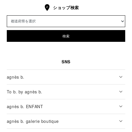
ショップ検索
検索
SNS
agnès b.
To b. by agnès b.
agnès b. ENFANT
agnès b. galerie boutique