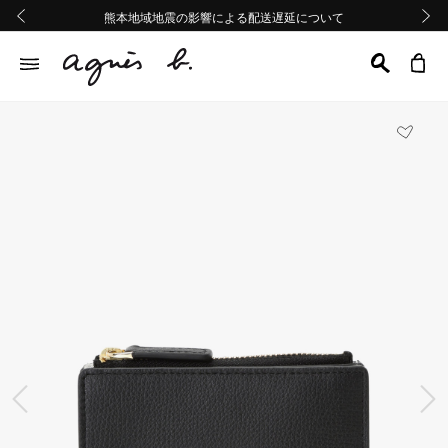
熊本地域地震の影響による配送遅延について
熊本地域地震の影響による配送遅延について
Summer Sale 2buy10%OFF!!
Summer Sale 2buy10%OFF!!
前の画像
次の画
前の画像
次