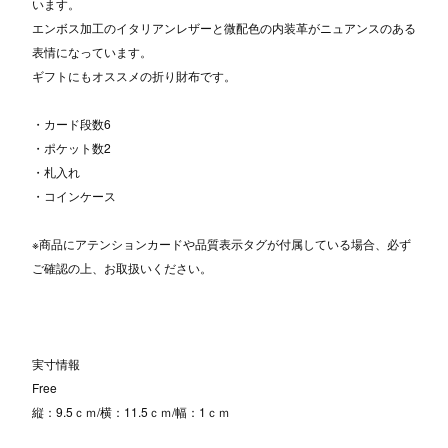
います。
エンボス加工のイタリアンレザーと微配色の内装革がニュアンスのある
表情になっています。
ギフトにもオススメの折り財布です。
・カード段数6
・ポケット数2
・札入れ
・コインケース
※商品にアテンションカードや品質表示タグが付属している場合、必ず
ご確認の上、お取扱いください。
実寸情報
Free
縦：9.5ｃｍ/横：11.5ｃｍ/幅：1ｃｍ