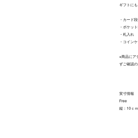
ギフトにも
・カード段
・ポケット
・札入れ
・コインケ
※商品にア
ずご確認の
実寸情報
Free
縦：10ｃｍ