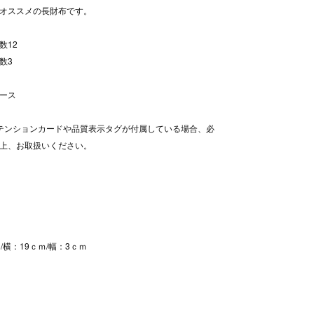
オススメの長財布です。
数12
数3
ース
テンションカードや品質表示タグが付属している場合、必
上、お取扱いください。
/横：19ｃｍ/幅：3ｃｍ