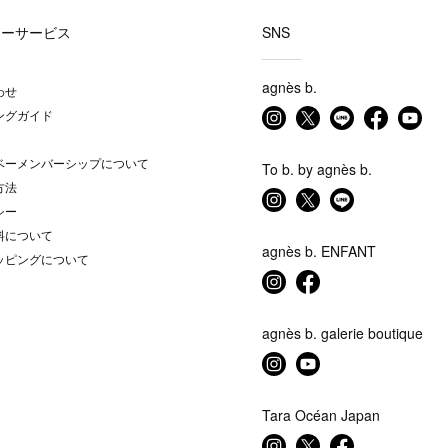
マーサービス
SNS
agnès b.
わせ
ングガイド
ベーメンバーシップについて
To b. by agnès b.
方法
シー
料について
agnès b. ENFANT
ッピングについて
agnès b. galerie boutique
Tara Océan Japan