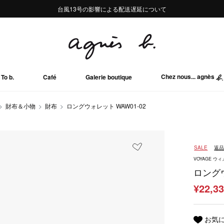
熊本地域地震の影響による配送遅延について
熊本地域地震の影響による配送遅延について
台風13号の影響による配送遅延について
Summer Sale 2buy10%OFF!!
Summer Sale 2buy10%OFF!!
Chez nous... agnès
To b.
Café
Galerie boutique
財布＆小物
財布
ロングウォレット WAW01-02
SALE
返
VOYAGE 
ロングウ
¥22,3
お気