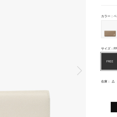
カラー：ベ
サイズ：FR
FREE
次の画像
在庫：
△