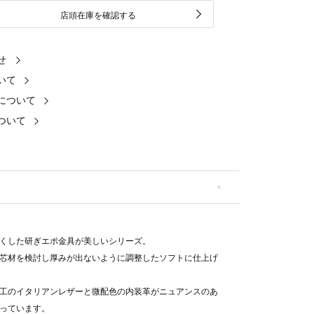
店頭在庫を確認する
せ
いて
について
ついて
くした研ぎエポ金具が美しいシリーズ。
芯材を検討し厚みが出ないように調整したソフトに仕上げ
工のイタリアンレザーと微配色の内装革がニュアンスのあ
っています。