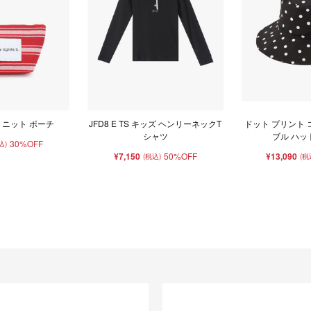
 ニット ポーチ
JFD8 E TS キッズ ヘンリーネックT
ドット プリント 
シャツ
ブル ハット 
30%OFF
込)
¥7,150
50%OFF
¥13,090
(税込)
(税