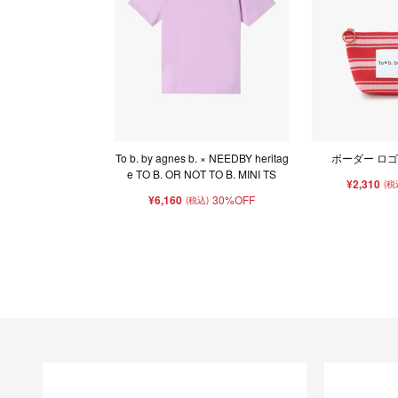
To b. by agnes b. × NEEDBY heritag
ボーダー ロゴ
e TO B. OR NOT TO B. MINI TS
¥2,310
(税
¥6,160
30%OFF
(税込)