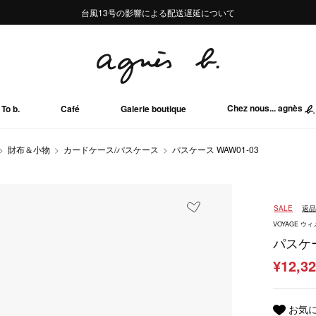
熊本地域地震の影響による配送遅延について
熊本地域地震の影響による配送遅延について
台風13号の影響による配送遅延について
Summer Sale 2buy10%OFF!!
Summer Sale 2buy10%OFF!!
Chez nous... agnès
To b.
Café
Galerie boutique
財布＆小物
カードケース/パスケース
パスケース WAW01-03
SALE
返
VOYAGE 
パスケー
¥12,3
お気