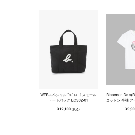
WEBスペシャル "b." ロゴ スモール
Blooms in Dot
トートバッグ ECS02-01
コットン 半袖 ア
¥12,100
¥9,9
(税込)