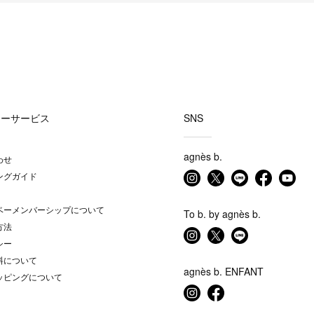
マーサービス
SNS
agnès b.
わせ
ングガイド
ベーメンバーシップについて
To b. by agnès b.
方法
シー
料について
agnès b. ENFANT
ッピングについて