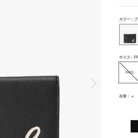
カラー：ブ
サイズ：FR
FREE
次の画像
在庫：
×