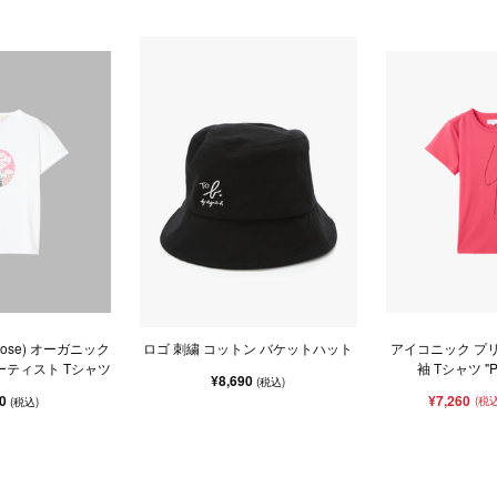
s(Rose) オーガニック
ロゴ 刺繍 コットン バケットハット
アイコニック プリ
ーティスト Tシャツ
袖 Tシャツ "Poi
¥8,690
(税込)
00
¥7,260
(税込
(税込)