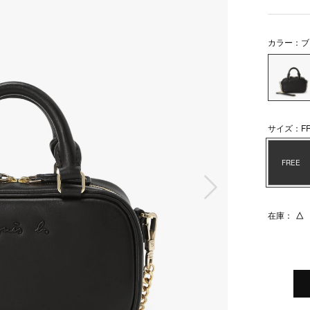
カラー：ブ
サイズ：FR
FREE
次の画像
在庫：
△