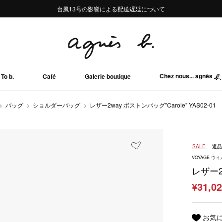
熊本地域地震の影響による配送遅延について
熊本地域地震の影響による配送遅延について
台風13号の影響による配送遅延について
Summer Sale 2buy10%OFF!!
Summer Sale 2buy10%OFF!!
Chez nous... agnès
To b.
Café
Galerie boutique
バッグ
ショルダーバッグ
レザー2way ボストンバッグ"Carole" YAS02-01
SALE
返
VOYAGE 
レザー2w
¥31,0
お気