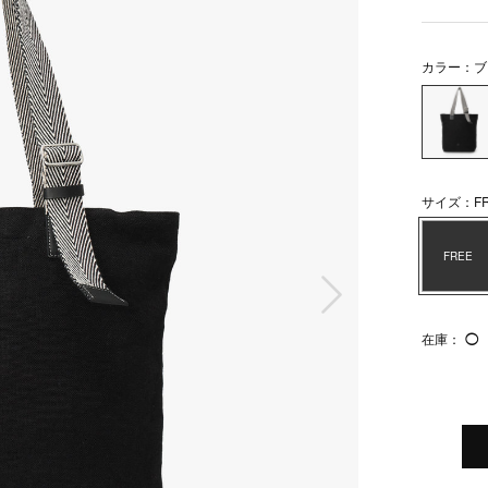
カラー：ブ
サイズ：FR
FREE
次の画像
在庫：
◯