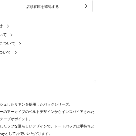
店頭在庫を確認する
せ
いて
について
ついて
シュしたリネンを採用したバッグシリーズ。
ーのアーカイブのベルトデザインからインスパイアされた
テープがポイント。
したラフな夏らしいデザインで、トートバッグは手持ちと
wayとしてお使いいただけます。