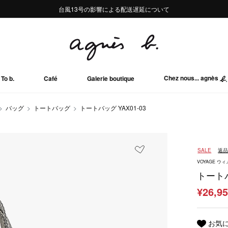
熊本地域地震の影響による配送遅延について
熊本地域地震の影響による配送遅延について
台風13号の影響による配送遅延について
Summer Sale 2buy10%OFF!!
Summer Sale 2buy10%OFF!!
Chez nous... agnès
To b.
Café
Galerie boutique
バッグ
トートバッグ
トートバッグ YAX01-03
SALE
返
VOYAGE 
トートバ
¥26,9
お気