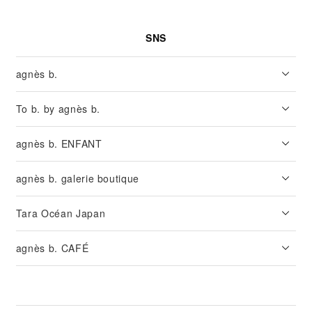
SNS
agnès b.
To b. by agnès b.
agnès b. ENFANT
agnès b. galerie boutique
Tara Océan Japan
agnès b. CAFÉ