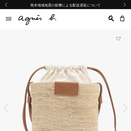
熊本地域地震の影響による配送遅延について
熊本地域地震の影響による配送遅延について
Summer Sale 2buy10%OFF!!
Summer Sale 2buy10%OFF!!
前の画像
次の画
前の画像
次