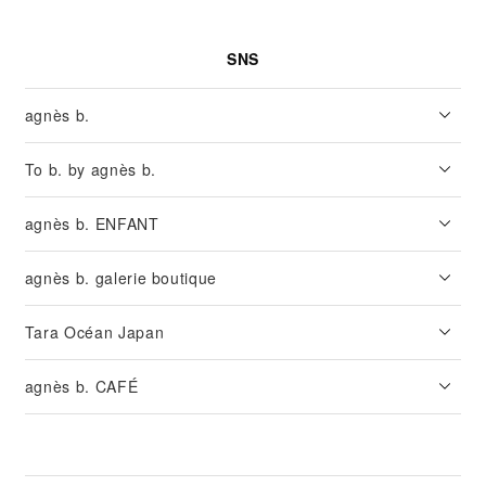
SNS
agnès b.
To b. by agnès b.
agnès b. ENFANT
agnès b. galerie boutique
Tara Océan Japan
agnès b. CAFÉ