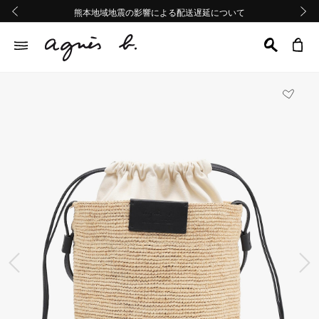
熊本地域地震の影響による配送遅延について
熊本地域地震の影響による配送遅延について
Summer Sale 2buy10%OFF!!
Summer Sale 2buy10%OFF!!
前の画像
次の画
前の画像
次