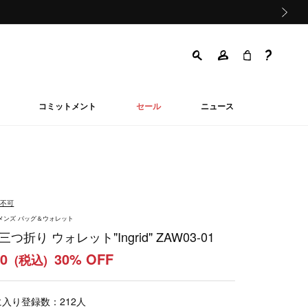
次の画像
コミットメント
セール
ニュース
品不可
ウィメンズ バッグ＆ウォレット
つ折り ウォレット"Ingrid" ZAW03-01
00
30% OFF
(税込)
に入り登録数：
212
人