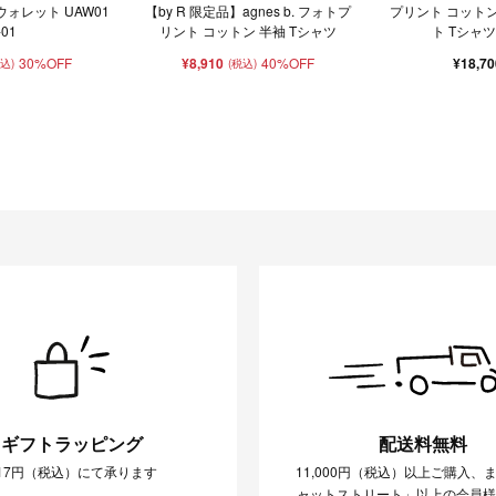
ウォレット UAW01
【by R 限定品】agnes b. フォトプ
プリント コットン
-01
リント コットン 半袖 Tシャツ
ト Tシャツ 
30%OFF
¥8,910
40%OFF
¥18,7
税込)
(税込)
ギフトラッピング
配送料無料
17円（税込）にて承ります
11,000円（税込）以上ご購入、
ャットストリート」以上の会員