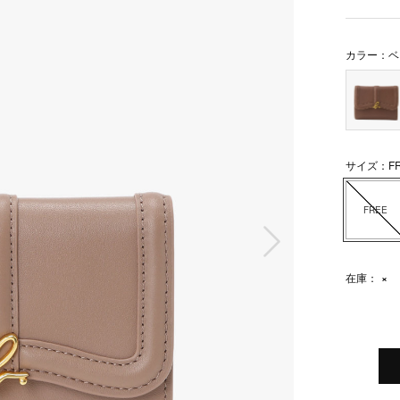
カラー：ベ
サイズ：FR
FREE
次の画像
在庫：
×