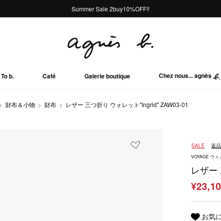
熊本地域地震の影響による配送遅延について
熊本地域地震の影響による配送遅延について
Summer Sale 2buy10%OFF!!
Summer Sale 2buy10%OFF!!
Chez nous... agnès
To b.
Café
Galerie boutique
財布＆小物
財布
レザー 三つ折り ウォレット"Ingrid" ZAW03-01
SALE
返
VOYAGE 
レザー 三
¥23,1
お気