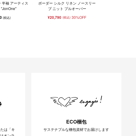
 半袖 アーティス
ボーダー シルク リネン ノースリー
"JonOne"
ブ ニット プルオーバー
00
¥20,790
30%OFF
(税込)
(税込)
ECO梱包
または「キ
サステナブルな梱包資材でお届けします
様はオンラ