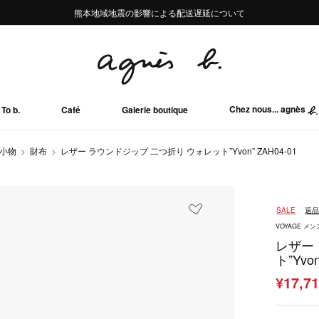
熊本地域地震の影響による配送遅延について
熊本地域地震の影響による配送遅延について
Summer Sale 2buy10%OFF!!
Summer Sale 2buy10%OFF!!
Chez nous... agnès
To b.
Café
Galerie boutique
小物
財布
レザー ラウンドジップ 二つ折り ウォレット”Yvon” ZAH04-01
SALE
返
VOYAGE メ
レザー
ト”Yvon
¥17,7