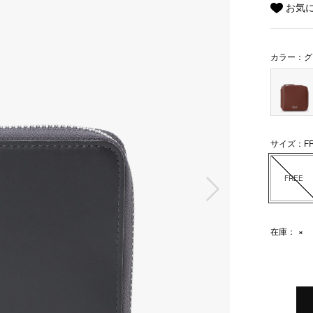
お気
カラー：グ
サイズ：FR
次の画像
FREE
在庫：
×