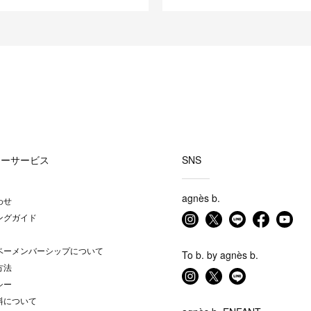
マーサービス
SNS
agnès b.
わせ
ングガイド
ベーメンバーシップについて
To b. by agnès b.
方法
シー
料について