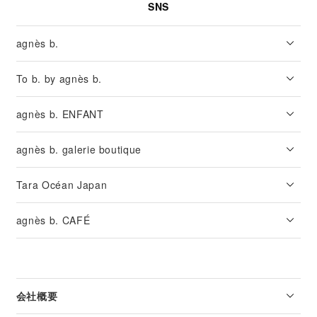
SNS
agnès b.
To b. by agnès b.
agnès b. ENFANT
agnès b. galerie boutique
Tara Océan Japan
agnès b. CAFÉ
会社概要