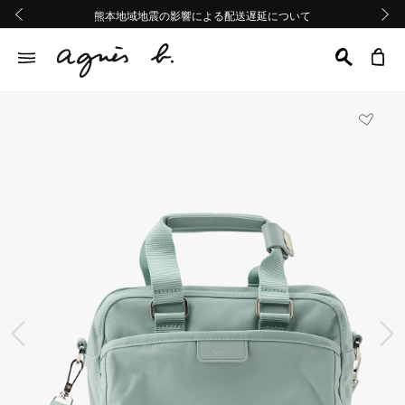
熊本地域地震の影響による配送遅延について
熊本地域地震の影響による配送遅延について
Summer Sale 2buy10%OFF!!
Summer Sale 2buy10%OFF!!
前の画像
次の画
前の画像
次