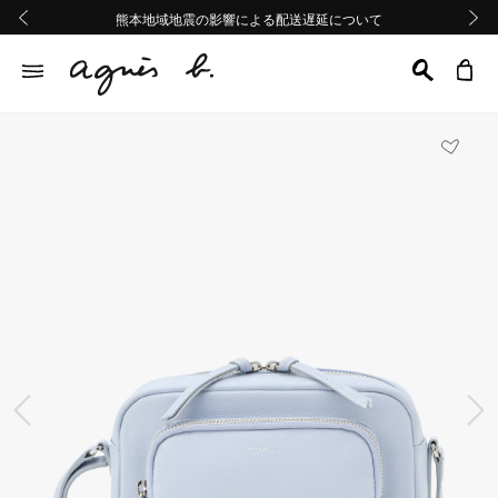
熊本地域地震の影響による配送遅延について
熊本地域地震の影響による配送遅延について
Summer Sale 2buy10%OFF!!
Summer Sale 2buy10%OFF!!
前の画像
次の画
前の画像
次