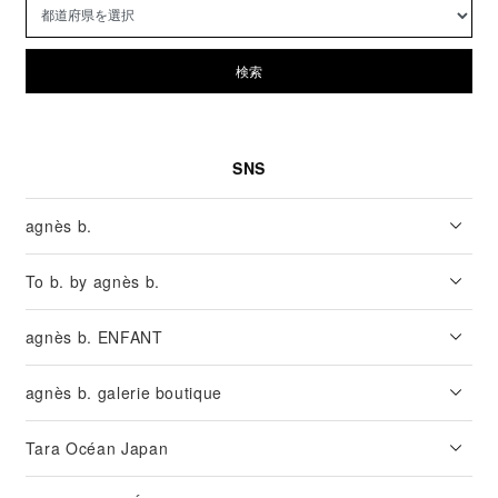
検索
SNS
agnès b.
To b. by agnès b.
agnès b. ENFANT
agnès b. galerie boutique
Tara Océan Japan