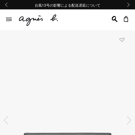
熊本地域地震の影響による配送遅延について
熊本地域地震の影響による配送遅延について
台風13号の影響による配送遅延について
Summer Sale 2buy10%OFF!!
Summer Sale 2buy10%OFF!!
前の画像
次の画
前の画像
次