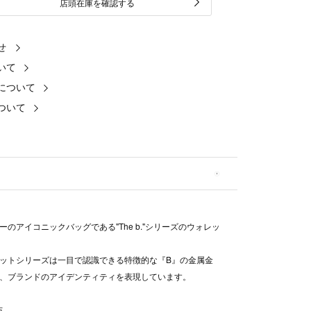
店頭在庫を確認する
せ
いて
について
ついて
ーのアイコニックバッグである"The b."シリーズのウォレッ
ットシリーズは一目で認識できる特徴的な『B』の金属金
、ブランドのアイデンティティを表現しています。
布