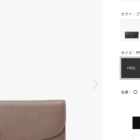
カラー：ブ
サイズ：FR
FREE
次の画像
在庫：
◯