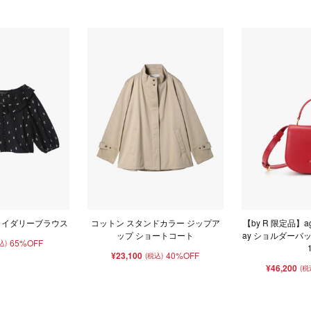
ロイダリーブラウス
コットン スタンドカラー ジップア
【by R 限定品】ag
ップ ショートコート
ay ショルダーバッグ "
65%OFF
込)
¥23,100
40%OFF
(税込)
¥46,200
(税