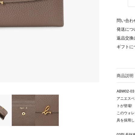
問い合わ
発送につ
返品交換
ギフトに
商品説明
ABW02-03
アニエスベ
トが登場!
このウォレ
具を採用し
03型 長財