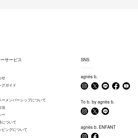
マーサービス
SNS
agnès b.
わせ
ングガイド
ベーメンバーシップについて
To b. by agnès b.
方法
シー
料について
agnès b. ENFANT
ッピングについて