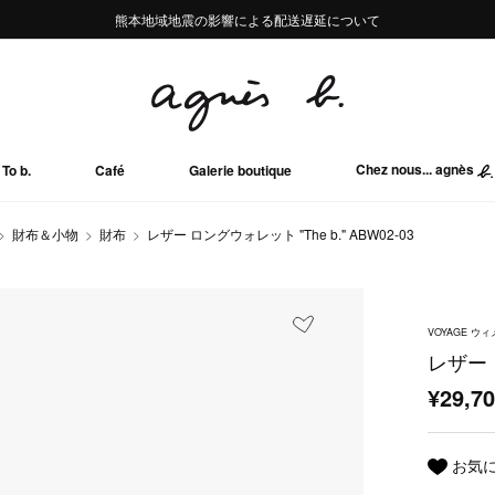
熊本地域地震の影響による配送遅延について
熊本地域地震の影響による配送遅延について
Summer Sale 2buy10%OFF!!
Summer Sale 2buy10%OFF!!
Chez nous... agnès
To b.
Café
Galerie boutique
財布＆小物
財布
レザー ロングウォレット "The b." ABW02-03
VOYAGE 
レザー ロ
¥29,7
お気