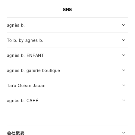
SNS
agnès b.
To b. by agnès b.
agnès b. ENFANT
agnès b. galerie boutique
Tara Océan Japan
agnès b. CAFÉ
会社概要