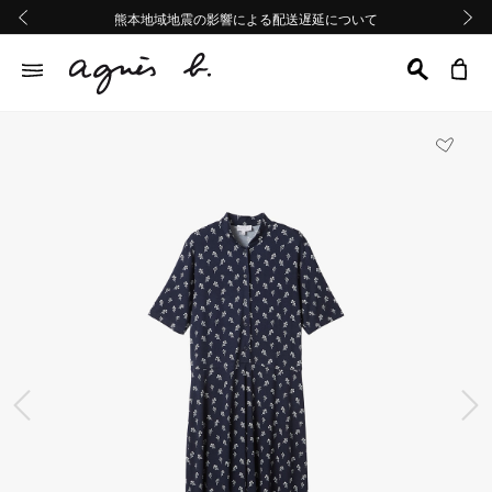
熊本地域地震の影響による配送遅延について
熊本地域地震の影響による配送遅延について
Summer Sale 2buy10%OFF!!
Summer Sale 2buy10%OFF!!
前の画像
次の画
前の画像
次