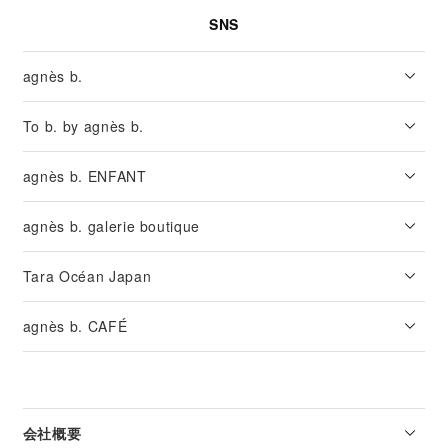
SNS
agnès b.
To b. by agnès b.
agnès b. ENFANT
agnès b. galerie boutique
Tara Océan Japan
agnès b. CAFÉ
会社概要