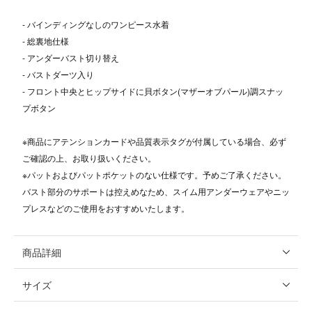
- バインディングなしのワンピース水着
- 総裏地仕様
- アンダーバスト切り替え
- バストダーツ入り
- フロント中央とヒップサイドに貝ボタン(マザーオブパール)調スナッ
プボタン
※商品にアテンションカードや品質表示タグが付属している場合、必ず
ご確認の上、お取り扱いください。
※パットおよびパットポケットのない仕様です。予めご了承ください。
バスト部分のサポートは控えめなため、スイム用アンダーウェアやニッ
プレスなどのご使用をおすすめいたします。
商品詳細
サイズ