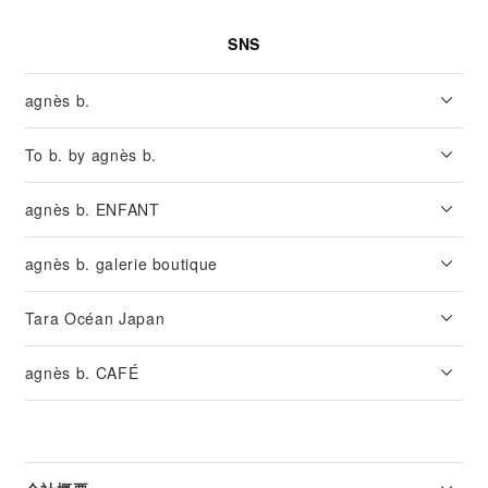
SNS
agnès b.
To b. by agnès b.
agnès b. ENFANT
agnès b. galerie boutique
Tara Océan Japan
agnès b. CAFÉ