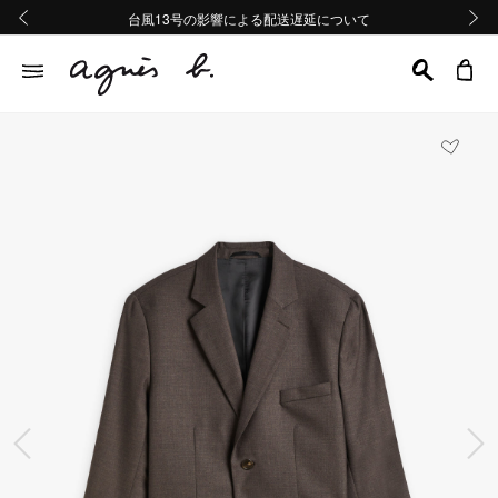
熊本地域地震の影響による配送遅延について
熊本地域地震の影響による配送遅延について
台風13号の影響による配送遅延について
Summer Sale 2buy10%OFF!!
Summer Sale 2buy10%OFF!!
前の画像
次の画
前の画像
次