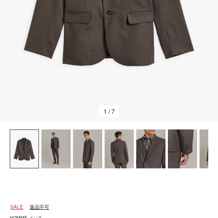
1
/ 7
SALE
返品不可
HOMME メンズ