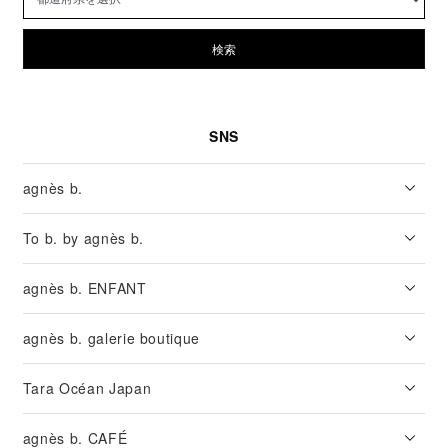
検索
SNS
agnès b.
To b. by agnès b.
agnès b. ENFANT
agnès b. galerie boutique
Tara Océan Japan
agnès b. CAFÉ